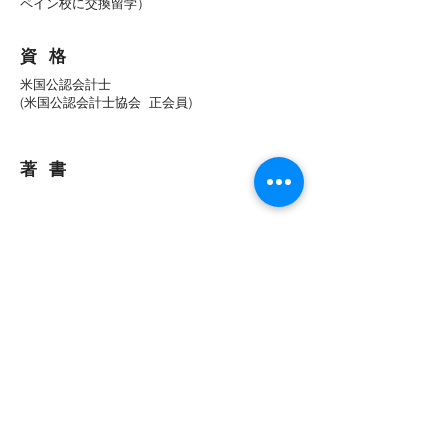
ペイン校に交換留学）
資 格
米国公認会計士
(米国公認会計士協会 正会員)
著 書