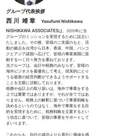
​グループ代表挨拶
​西 川 靖 章
Yasufumi Nishikawa
NISHIKAWA ASSOCIATES
は、2005年に当
グループのミッションを実現するために設立い
たしました。その後、皆様のご支援のもと、活
動の拠点を台湾から日本、香港、中国、バンコ
クとアジア諸国へ広げて、皆様の事業展開に貢
献するべく日々努力を重ねております。
当グループは、会計や税務のみならず、皆様の
海外ビジネスを最優先して考え、現実的にとり
うる最善の経営判断ができるようサポートする
ことを主眼に活動しております。
税務や会計上の取り扱いは、海外で事業をする
上では重要ではありますが、それが全てではあ
りません。税務上の解釈に基づいて事業戦略を
決めるというのではなく、海外で事業をする目
的を実現するために、税務戦略を立案するとい
う信念に基づいて、皆様の事業をサポートして
まいります。
これからも、自社の成功よりも貴社に価値を感